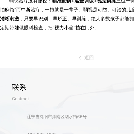
弱视治疗没有捷径：
精准配镜
+
遮盖训练
+
视觉训练
三位一
怕麻烦”而中断治疗，一拖就是一辈子。
弱视是可防、可治的儿
清晰刺激
，只要早识别、早矫正、早训练，绝大多数孩子都能拥
定期带娃做眼科检查，把“视力小偷”挡在门外。
返回
联系
Contract
辽宁省沈阳市浑南区泗水街66号