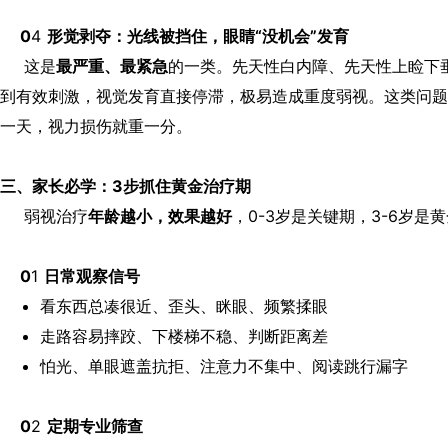
0
4
形觉剥夺：光线被挡住，眼睛“没机会”发育
这是
最严重、最紧急
的一类。先天性白内障、先天性上睑下
到有效刺激，视觉发育直接停滞，极易造成重度弱视。
这类问题
一天，视力损伤就重一分。
三、家长必学：3步抓住黄金治疗期
弱视治疗
年龄越小，效果越好
，0-3岁是关键期，3-6岁是
0
1
日常观察信号
看东西总凑很近、歪头、眯眼、频繁揉眼
走路容易摔跤、下楼梯不稳、判断距离差
怕光、单眼遮盖抗拒、注意力不集中、阅读跳行漏字
0
2
定期专业筛查