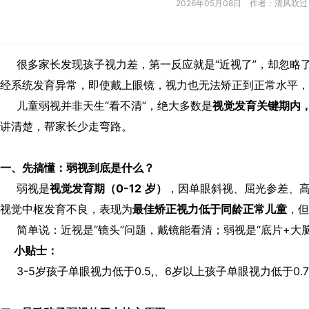
2026年05月08日 作者：清风吹过
很多家长发现孩子视力差，第一反应就是“近视了”，却忽略
经系统发育异常，即使戴上眼镜，视力也无法矫正到正常水平，
儿童弱视并非天生“看不清”，绝大多数是
视觉发育关键期内
讲清楚，帮家长少走弯路。
一、先搞懂：弱视到底是什么？
弱视是
视觉发育期（
0-12
岁）
，因单眼斜视、屈光参差、
视觉中枢发育不良，表现为
最佳矫正视力低于同龄正常儿童
，但
简单说：近视是“镜头”问题，戴镜能看清；弱视是“底片+大
小贴士：
3-5岁孩子单眼视力低于0.5,、6岁以上孩子单眼视力低于0